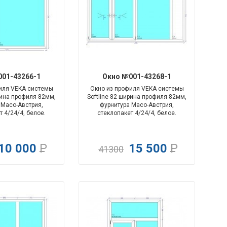
-135%
-166%
01-43266-1
Окно №001-43268-1
иля VEKA системы
Окно из профиля VEKA системы
рина профиля 82мм,
Softline 82 ширина профиля 82мм,
 Maco-Австрия,
фурнитура Maco-Австрия,
 4/24/4, белое.
стеклопакет 4/24/4, белое.
10 000
Р
15 500
Р
41300