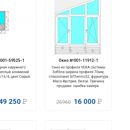
-51%
-69%
001-59525-1
Окно №001-11912-1
дная наружнего
Окно из профиля VEKA системы
теплый алюминий.
Softline ширина профиля 70мм,
/16/4, цвет Серый.
стеклопакет biThermo32, фурнитура
Maco-Австрия, белое. Причина
продажи: ошибка замера.
49 250
Р
16 000
Р
26960