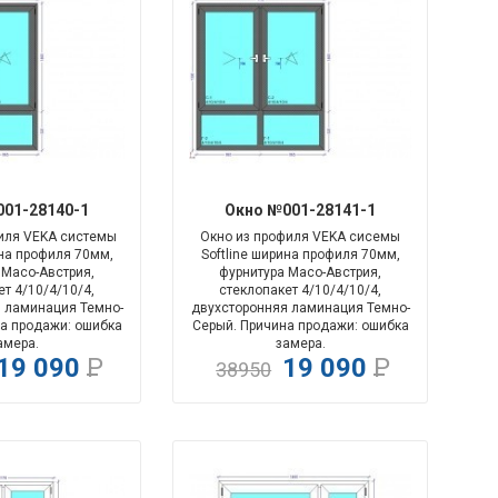
-104%
-104%
01-28140-1
Окно №001-28141-1
иля VEKA системы
Окно из профиля VEKA сисемы
ина профиля 70мм,
Softline ширина профиля 70мм,
 Maco-Австрия,
фурнитура Maco-Австрия,
т 4/10/4/10/4,
стеклопакет 4/10/4/10/4,
 ламинация Темно-
двухсторонняя ламинация Темно-
а продажи: ошибка
Серый. Причина продажи: ошибка
амера.
замера.
19 090
Р
19 090
Р
38950