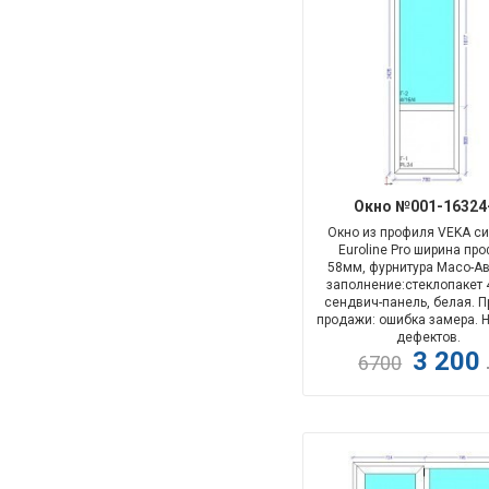
Окно №001-16324
Окно из профиля VEKA с
Euroline Pro ширина пр
58мм
,
фурнитура
Maco-Ав
заполнение:
стеклопакет 
сендвич-панель, белая. 
продажи: ошибка замера. 
дефектов.
3 200
6700