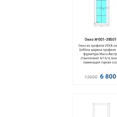
Окно №001-38501
Окно из профиля VEKA с
Softline ширина профиля
фурнитура Maco-Австр
стеклопакет 4/16/4, вн
ламинация горная сос
6 80
13600