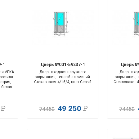
-104%
-51%
-1
Дверь №001-59237-1
Дверь №
ля VEKA
Дверь входная наружнего
Дверь вхо
профиля
открывания, теплый алюминий.
открывания, 
стрия,
Стеклопакет 4/16/4, цвет Серый
Стеклопакет 4
 белая.
0
Р
49 250
Р
74450
74450