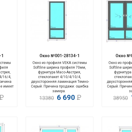
-109%
-100%
-1
Окно №001-28134-1
Окно №0
истемы
Окно из профиля VEKA системы
Окно из проф
офиля
Softline ширина профиля 70мм,
Softline шир
стрия,
фурнитура Maco-Австрия,
фурнитура
4/16/4,
стеклопакет 4/10/4/10/4,
стеклопаке
Причина
двухсторонняя ламинация Темно-
двухсторонняя
Не имеет
Серый. Причина продажи: ошибка
Серый. Причин
замера.
з
Р
6 690
Р
13380
38950