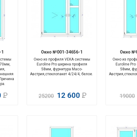
-90%
-100%
-1
Окно №001-34656-1
Окно №0
истемы
Окно из профиля VEKA системы
Окно из проф
 70мм,
Euroline Pro ширина профиля
Euroline Pr
ия,
58мм
,
фурнитура
Maco-
58мм
,
фу
нешняя
Австрия,
стеклопакет 4/24/4, белое.
Австрия,
стекло
Причина
ра.
0
Р
12 600
Р
25200
19000