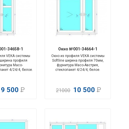
-100%
-100%
01-34658-1
Окно №001-34664-1
иля VEKA системы
Окно из профиля VEKA системы
o ширина профиля
Softline ширина профиля 70мм,
рнитура
Maco-
фурнитура Maco-Австрия,
пакет 4/24/4, белое.
стеклопакет 4/24/4, белое.
9 500
Р
10 500
Р
21000