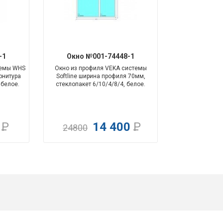
-109%
-72%
-1
Окно №001-74448-1
темы WHS
Окно из профиля VEKA системы
рнитура
Softline ширина профиля 70мм,
 белое.
стеклопакет 6/10/4/8/4, белое.
0
Р
14 400
Р
24800