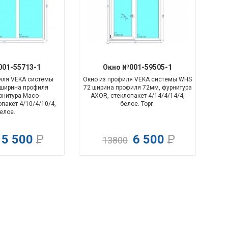
-179%
-112%
01-55713-1
Окно №001-59505-1
иля VEKA системы
Окно из профиля VEKA системы WHS
o ширина профиля
72 ширина профиля 72мм, фурнитура
рнитура
Maco-
AXOR, стеклопакет 4/14/4/14/4,
опакет 4/10/4/10/4,
белое. Торг.
елое.
5 500
Р
6 500
Р
13800