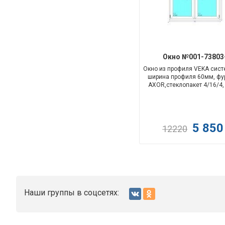
Окно №001-73803
Окно из профиля VEKA сис
ширина профиля 60мм
,
фу
AXOR
,
стеклопакет 4/16/4,
5 85
12220
Наши группы в соцсетях: