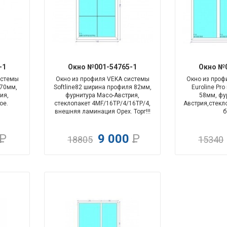
-19%
-109%
-1
Окно №001-54765-1
Окно №0
истемы
Окно из профиля VEKA системы
Окно из проф
 70мм,
Softline82 ширина профиля 82мм,
Euroline Pr
ия,
фурнитура Maco-Австрия,
58мм
,
фу
ое.
стеклопакет 4MF/16ТР/4/16ТР/4,
Австрия,
стекл
внешняя ламинация Орех. Торг!!!
б
Р
9 000
Р
18805
15340