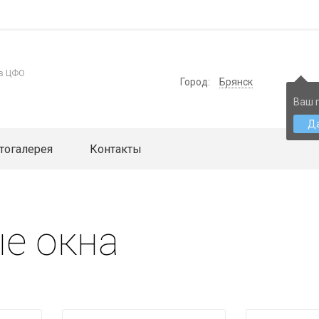
 в ЦФО
Город:
Брянск
Ваш 
Д
тогалерея
Контакты
е окна