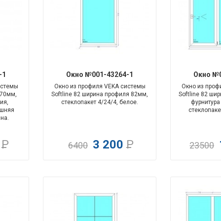
-100%
-100%
-1
Окно №001-43264-1
Окно №0
истемы
Окно из профиля VEKA системы
Окно из проф
 70мм,
Softline 82 ширина профиля 82мм,
Softline 82 ши
ия,
стеклопакет 4/24/4, белое.
фурнитура
ешняя
стеклопакет
на.
0
Р
3 200
Р
6400
23500