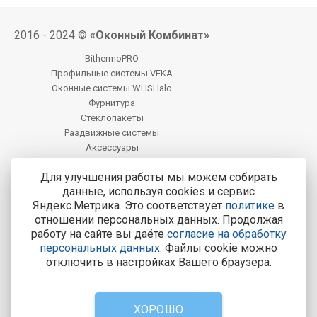
2016 - 2024 ©
«Оконный Комбинат»
BithermoPRO
Профильные системы VEKA
Оконные системы WHSHalo
Фурнитура
Стеклопакеты
Раздвижные системы
Аксессуары
Фацет
Для улучшения работы мы можем собирать
данные, используя cookies и сервис
Центральный офис продаж:
Яндекс.Метрика. Это соответствует
политике
в
Брянск, г. Брянск, ул. Фокина, д. 67, оф.1
отношении персональных данных. Продолжая
работу на сайте вы даёте
согласие на обработку
Тел.: 8-800-200-4221
персональных данных
. Файлы cookie можно
Все адреса и контакты
отключить в настройках Вашего браузера.
8-800-200-4221
Консультации и заказ пластиковых окон.
ХОРОШО