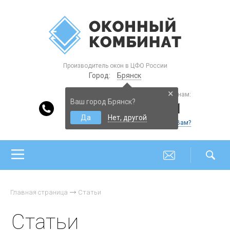
Производитель окон в ЦФО России
Город:
Брянск
×
Консультации по пластиковым окнам:
Ваш город Брянск?
8-800-200-4221
Да
Нет, другой
Еще контакты
Перезвонить Вам?
Главная страница
Статьи
Статьи