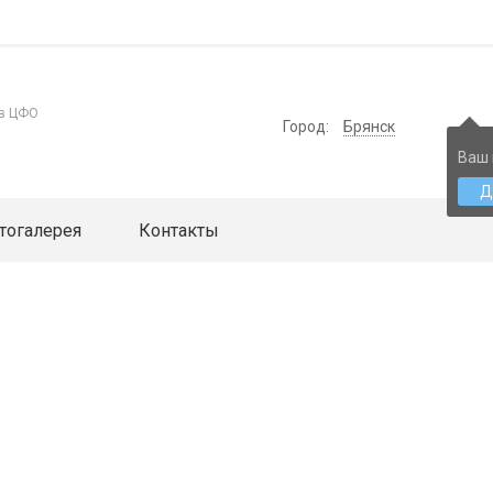
 в ЦФО
Город:
Брянск
Ваш 
Д
тогалерея
Контакты