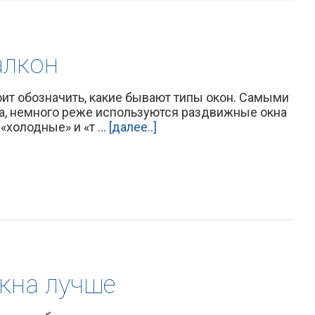
алкон
тоит обозначить, какие бывают типы окон. Самыми
а, немного реже используются раздвижные окна
холодные» и «т ...
[далее..]
кна лучше