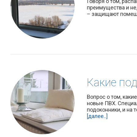
Говоря о том, расп
преимущества и не
– защищают помещен
Какие по
Вопрос о том, каки
новые ПВХ. Специа
подоконники, и на 
[далее..]