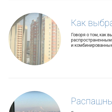
Как выбр
Говоря о том, как 
распространенными
и комбинированные.
Распашны